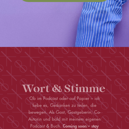
Wort & Stimme
Ob im Podcast oder auf Papier – ich
liebe es, Gedanken zu teilen, die
bewegen. Als Gast, Gastgeberin, Co-
Autorin und bald mit meinem eigenen
Podcast & Buch.
Coming soon – stay