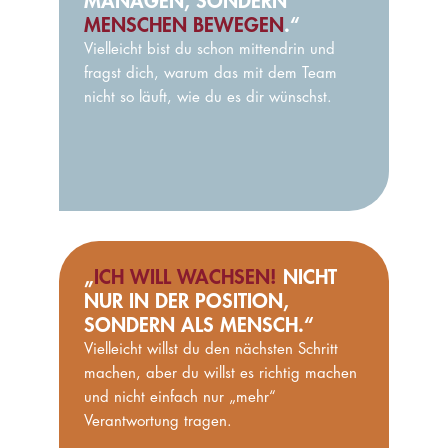
MANAGEN, SONDERN
MENSCHEN BEWEGEN
.“
Vielleicht bist du schon mittendrin und
fragst dich, warum das mit dem Team
nicht so läuft, wie du es dir wünschst.
„
ICH WILL WACHSEN!
NICHT
NUR IN DER POSITION,
SONDERN ALS MENSCH.“
Vielleicht willst du den nächsten Schritt
machen, aber du willst es richtig machen
und nicht einfach nur „mehr“
Verantwortung tragen.