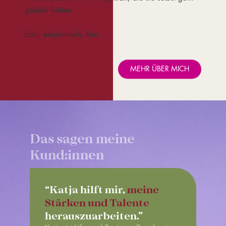
gehabt hätten.
Echt, emphatisch, klar.
MEHR ÜBER MICH
Das sagen meine
Kund:innen
“Katja hilft mir,
meine
Stärken und Talente
herauszuarbeiten.”