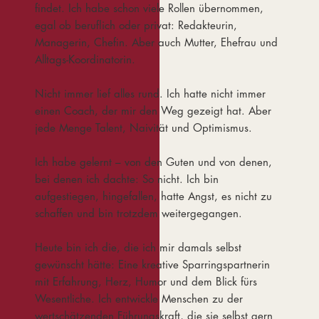
findet. Ich habe schon viele Rollen übernommen,
egal ob beruflich oder privat: Redakteurin,
Managerin, Chefin. Aber auch Mutter, Ehefrau und
Alltags-Koordinatorin.
Nicht immer lief alles rund. Ich hatte nicht immer
einen Coach, der mir den Weg gezeigt hat. Aber
jede Menge Talent, Naivität und Optimismus.
Ich habe gelernt – von den Guten und von denen,
bei denen ich dachte: So nicht. Ich bin
aufgestiegen, hingefallen, hatte Angst, es nicht zu
schaffen und bin trotzdem weitergegangen.
Heute bin ich die, die ich mir damals selbst
gewünscht hätte: Eine kreative Sparringspartnerin
mit Erfahrung, Herz, Humor und dem Blick fürs
Wesentliche. Ich entwickle Menschen zu der
wertschätzenden Führungskraft, die sie selbst gern