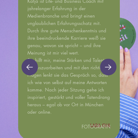
Katja ist Life- und Business Coach mit
jahrelanger Erfahrung in der
Medienbranche und bringt einen
unglaublichen Erfahrungsschatz mit.
Durch ihre gute Menschenkenntnis und
ihre beeindruckende Karriere weiß sie
genau, wovon sie spricht – und ihre
Meinung ist mir viel wert.
Sie hilft mir, meine Stärken und Talente
herauszuarbeiten und mit den richtigen
Fragen lenkt sie das Gespräch so, dass
ich wie von selbst auf meine Antworten
komme. Nach jeder Sitzung gehe ich
inspiriert, gestärkt und voller Tatendrang
heraus – egal ob vor Ort in München
oder online.
LARA OHL
FOTOGRAFIN