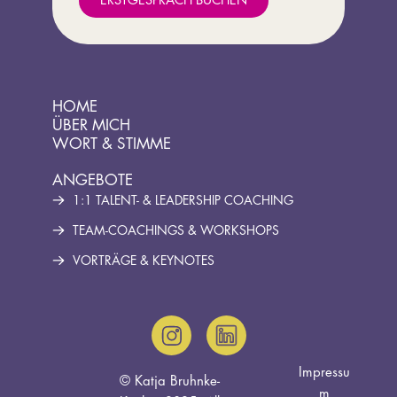
ERSTGESPRÄCH BUCHEN
HOME
ÜBER MICH
WORT & STIMME​
ANGEBOTE
1:1 TALENT- & LEADERSHIP COACHING
TEAM-COACHINGS & WORKSHOPS
VORTRÄGE & KEYNOTES
I
L
n
i
Impressu
© Katja Bruhnke-
m