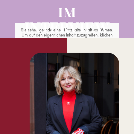
IM
INTERVIEW
Sie sehen gerade einen Platzhalterinhalt von
Vimeo
.
Um auf den eigentlichen Inhalt zuzugreifen, klicken
Sie auf den Button unten. Bitte beachten Sie, dass
dabei Daten an Drittanbieter weitergegeben werden.
Inhalt entsperren
Erforderlichen Service akzeptieren und
Inhalte entsperren
Weitere Informationen