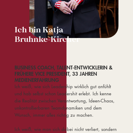
Ich bin Katja
Bruhnke-Kircher
BUSINESS COACH, TALENT-ENTWICKLERIN &
FRÜHERE VICE PRESIDENT, 33 JAHREN
MEDIENERFAHRUNG
Ich weiß, wie sich Leadership wirklich gut anfühlt
und hab selbst schon Leadershit erlebt. Ich kenne
die Realität zwischen Verantwortung, Ideen-Chaos,
unkontrollierbaren Teamdynamiken und dem
Wunsch, immer alles richtig zu machen.
Ich weiß, wie man sich dabei nicht verliert, sondern